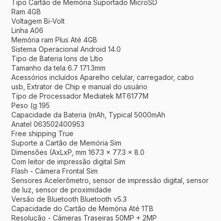
Tipo Cartão de Memória Suportado MicroSD
Ram 4GB
Voltagem Bi-Volt
Linha A06
Memória ram Plus Até 4GB
Sistema Operacional Android 14.0
Tipo de Bateria Ions de Lítio
Tamanho da tela 6.7 171.3mm
Acessórios incluídos Aparelho celular, carregador, cabo
usb, Extrator de Chip e manual do usuário
Tipo de Processador Mediatek MT6177M
Peso (g 195
Capacidade da Bateria (mAh, Typical 5000mAh
Anatel 063502400953
Free shipping True
Suporte a Cartão de Memória Sim
Dimensões (AxLxP, mm 167.3 x 77.3 x 8.0
Com leitor de impressão digital Sim
Flash - Câmera Frontal Sim
Sensores Acelerômetro, sensor de impressão digital, sensor
de luz, sensor de proximidade
Versão de Bluetooth Bluetooth v5.3
Capacidade do Cartão de Memória Até 1TB
Resolução - Câmeras Traseiras 50MP + 2MP