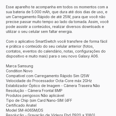
Esse aparelho te acompanha em todos os momentos com a
sua bateria de 5.000 mAh, que dura até dois dias de uso, e
um Carregamento Rápido de até 25W, para que você não
precise passar muito tempo ao lado da tomada. Assim, você
pode assistir a conteúdos, realizar diversos downloads e
utilizar o seu celular sem faltar energia.
Com o aplicativo SmartSwitch você transfere de forma fácil
e prática o conteúdo do seu celular anterior (fotos,
contatos, eventos do calendário, notas, configurações do
dispositivo e muito mais) para o seu novo Galaxy A06.
Marca Samsung
Condition Novo
Compatível com Carregamento Rápido Sim (25W
Velocidade do Processador Octa-Core máx 2GHz
Estabilizador Óptico de Imagem - Câmera Traseira Não
Resolução - Câmera Frontal 8MP
Produtos perigosos Não aplicável
Tipo de Chip (sim Card Nano-SIM (4FF
Certificado Anatel
Model SM-A065M/DS
Resolução - Gravação de Vídeos Fhd (1920 x 1080)