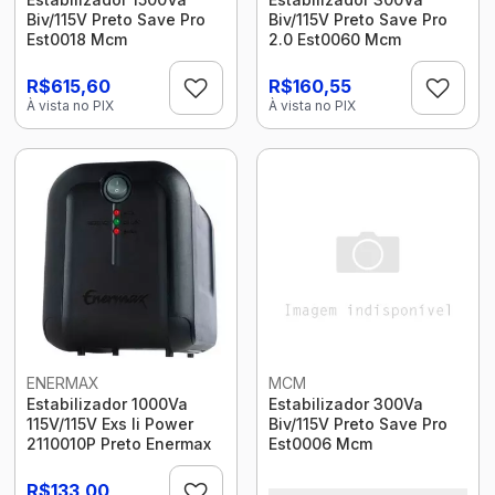
Biv/115V Preto Save Pro
Biv/115V Preto Save Pro
Est0018 Mcm
2.0 Est0060 Mcm
R$615,60
R$160,55
À vista no PIX
À vista no PIX
ENERMAX
MCM
Estabilizador 1000Va
Estabilizador 300Va
115V/115V Exs Ii Power
Biv/115V Preto Save Pro
2110010P Preto Enermax
Est0006 Mcm
R$133,00