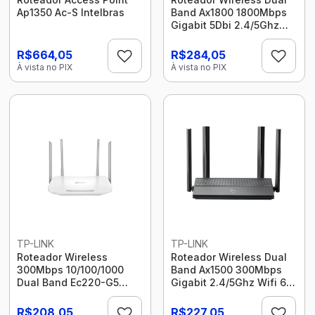
Ap1350 Ac-S Intelbras
Band Ax1800 1800Mbps
Gigabit 5Dbi 2.4/5Ghz
Wifi 6 Ex220 (4-Antena)
Tp-Link
R$664,05
R$284,05
À vista no PIX
À vista no PIX
TP-LINK
TP-LINK
Roteador Wireless
Roteador Wireless Dual
300Mbps 10/100/1000
Band Ax1500 300Mbps
Dual Band Ec220-G5
Gigabit 2.4/5Ghz Wifi 6
Ac1200 4 Antenas Tp-
(4 Antenas) Ex141 Tp-
Link
Link
R$208,05
R$227,05