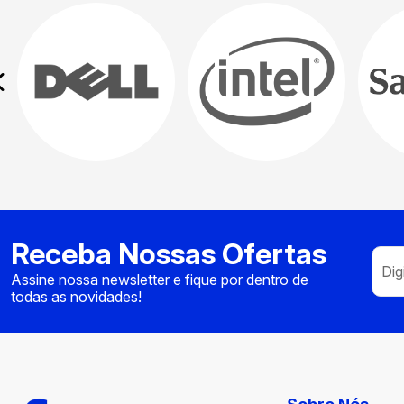
Receba Nossas Ofertas
Assine nossa newsletter e fique por dentro de
todas as novidades!