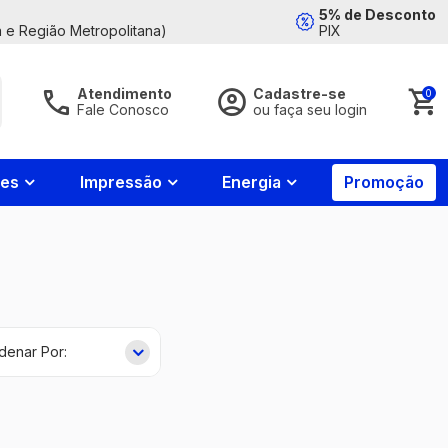
5% de Desconto
 e Região Metropolitana)
PIX
Atendimento
Cadastre-se
0
Fale Conosco
ou faça seu login
Acessar Conta
Fale
Conosco
nes
Impressão
Energia
Promoção
Whatsapp
85
4008-
7799
Esqueci minha senha
Contato
Entrar
85
4008-
7788
Horário de
atendimento
Login com Google
2ª a 6ª feira
das 8:00h às
18:00h e aos
Novo cliente?