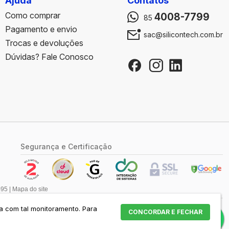
Ajuda
Contatos
Como comprar
4008-7799
85
Pagamento e envio
sac@silicontech.com.br
Trocas e devoluções
Dúvidas? Fale Conosco
Segurança e Certificação
95 |
Mapa do site
da com tal monitoramento.
Para
CONCORDAR E FECHAR