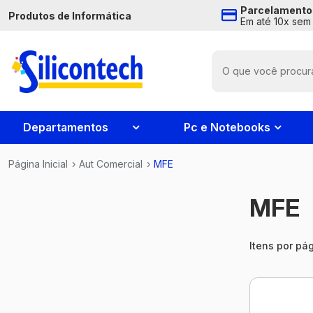
Parcelamento
Produtos de Informática
Em até 10x sem 
Departamentos
Pc e Notebooks
Página Inicial
›
Aut Comercial
›
MFE
MFE
Itens por pág