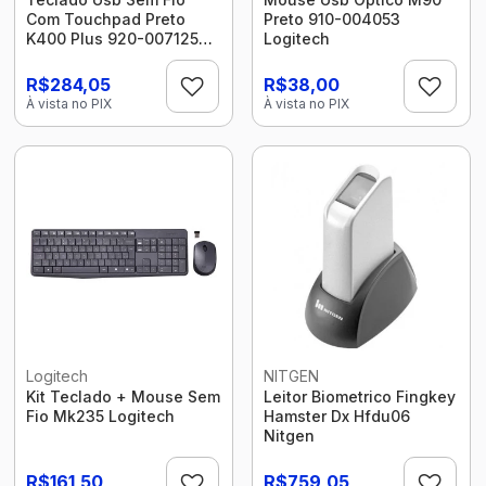
Com Touchpad Preto
Preto 910-004053
K400 Plus 920-007125
Logitech
Logitech
R$284,05
R$38,00
À vista no PIX
À vista no PIX
Logitech
NITGEN
Kit Teclado + Mouse Sem
Leitor Biometrico Fingkey
Fio Mk235 Logitech
Hamster Dx Hfdu06
Nitgen
R$161,50
R$759,05