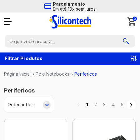
Parcelamento
Em até 10x sem juros
0
Filtrar Produtos
Página Inicial
›
Pc e Notebooks
›
Perifericos
Perifericos
1
2
3
4
5