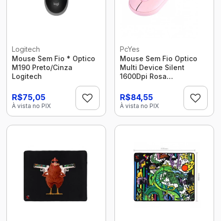
Logitech
PcYes
Mouse Sem Fio * Optico
Mouse Sem Fio Optico
M190 Preto/Cinza
Multi Device Silent
Logitech
1600Dpi Rosa
Pmcwmdscp Pcyes
R$75,05
R$84,55
À vista no PIX
À vista no PIX