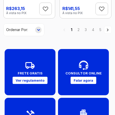
R$263,15
R$141,55
À vista no PIX
À vista no PIX
1
2
3
4
5
FRETE GRATIS
CONSULTOR ONLINE
Ver regulamento
Falar agora