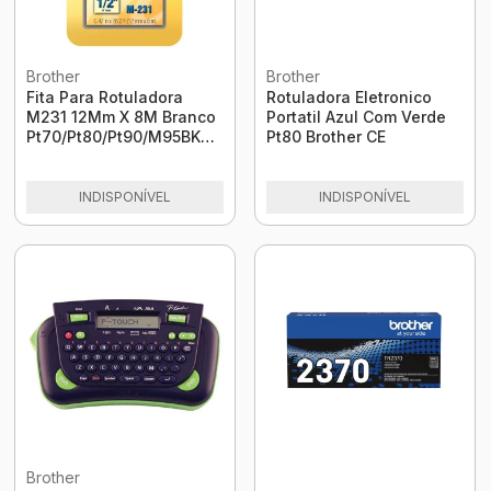
Brother
Brother
Fita Para Rotuladora
Rotuladora Eletronico
M231 12Mm X 8M Branco
Portatil Azul Com Verde
Pt70/Pt80/Pt90/M95BK
Pt80 Brother CE
M231 Brother
INDISPONÍVEL
INDISPONÍVEL
Brother