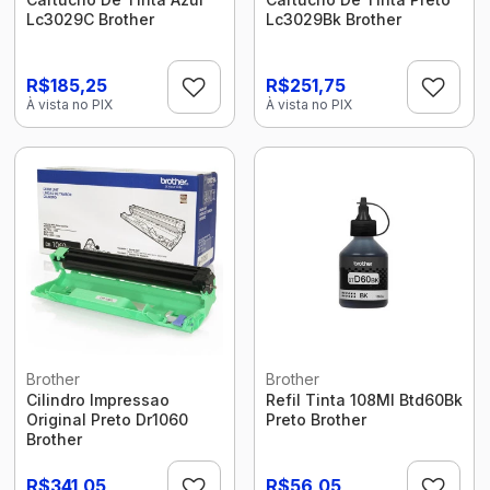
Lc3029C Brother
Lc3029Bk Brother
R$185,25
R$251,75
À vista no PIX
À vista no PIX
Brother
Brother
Cilindro Impressao
Refil Tinta 108Ml Btd60Bk
Original Preto Dr1060
Preto Brother
Brother
R$341,05
R$56,05