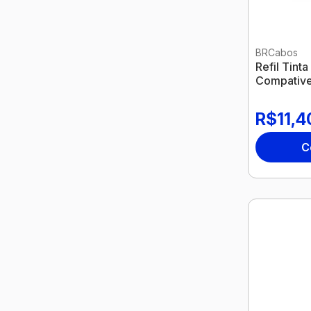
BRCabos
Refil Tint
Compative
Nexel
R$11,4
C