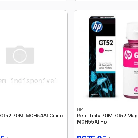
HP
ta Gt52 70Ml M0H54Al Ciano
Refil Tinta 70Ml Gt52 Ma
M0H55Al Hp