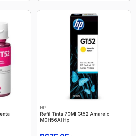
HP
genta
Refil Tinta 70Ml Gt52 Amarelo
M0H56Al Hp