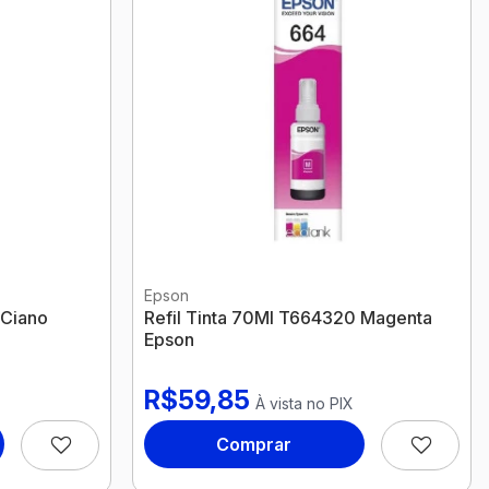
sábados das
Cadastre-se
9:00h às
12:00h
Cadastrar
Exceto
feriados
nacionais
Sobre Nós
Epson
 Ciano
Refil Tinta 70Ml T664320 Magenta
Epson
R$59,85
À vista no PIX
Comprar