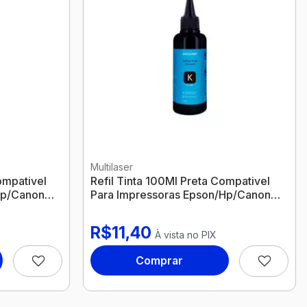
Multilaser
ompativel
Refil Tinta 100Ml Preta Compativel
Hp/Canon
Para Impressoras Epson/Hp/Canon
Rf017 Multilaser
R$11,40
À vista no PIX
Comprar