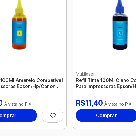
Multilaser
a 100Ml Amarelo Compativel
Refil Tinta 100Ml Ciano C
essoras Epson/Hp/Canon
Para Impressoras Epson/
ilaser
Rf018 Multilaser
0
R$11,40
À vista no PIX
À vista no PIX
omprar
Comprar