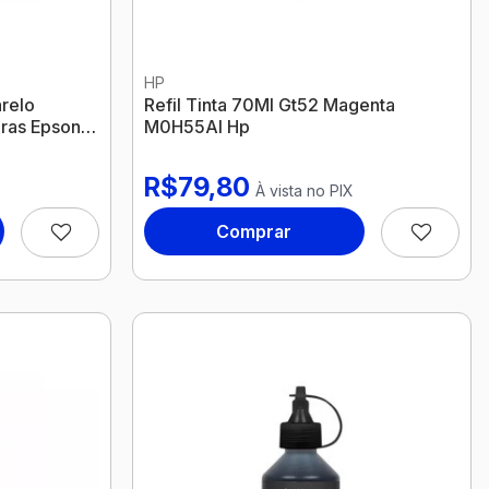
HP
arelo
Refil Tinta 70Ml Gt52 Magenta
ras Epson
M0H55Al Hp
R$79,80
À vista no PIX
Comprar