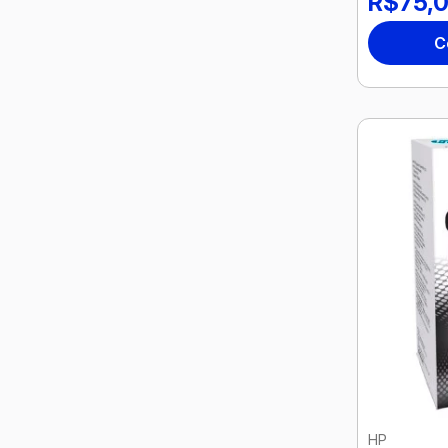
R$75,
C
HP