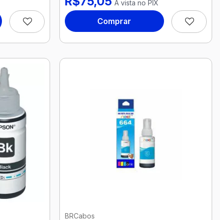
R$75,05
À vista no PIX
Comprar
BRCabos