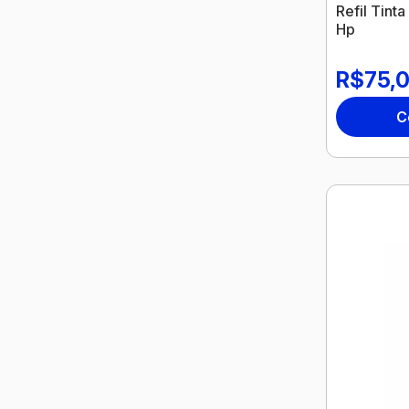
Refil Tint
Hp
R$75,
C