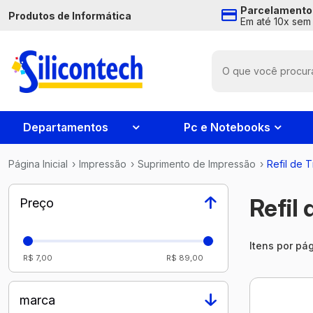
Parcelamento
Produtos de Informática
Em até 10x sem 
Departamentos
Pc e Notebooks
Página Inicial
›
Impressão
›
Suprimento de Impressão
›
Refil de T
Refil 
Preço
Itens por pág
R$ 7,00
R$ 89,00
marca