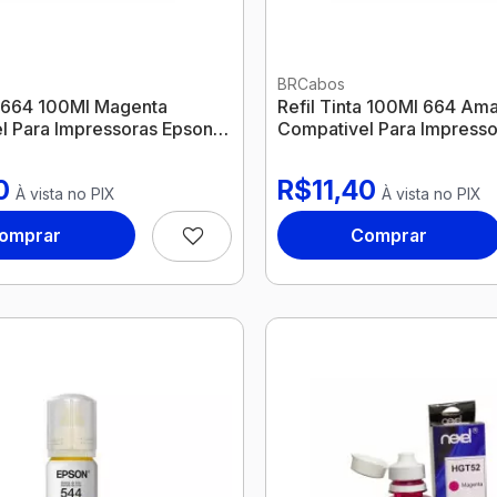
BRCabos
a 664 100Ml Magenta
Refil Tinta 100Ml 664 Am
l Para Impressoras Epson
Compativel Para Impresso
Nexel
0
R$11,40
À vista no PIX
À vista no PIX
omprar
Comprar