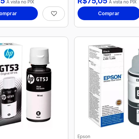
05
R$75,05
À vista no PIX
À vista no PIX
omprar
Comprar
Epson