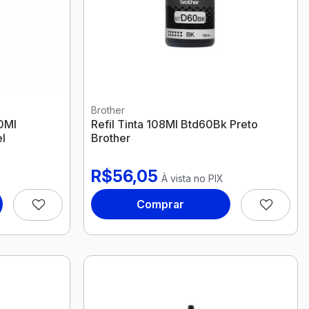
Brother
00Ml
Refil Tinta 108Ml Btd60Bk Preto
l
Brother
R$56,05
À vista no PIX
Comprar