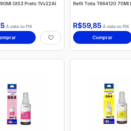
a 90Ml Gt53 Preto 1Vv22Al
Refil Tinta T664120 70Ml
05
R$59,85
À vista no PIX
À vista no PIX
omprar
Comprar