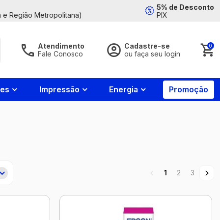
5% de Desconto
 e Região Metropolitana)
PIX
Atendimento
Cadastre-se
0
Fale Conosco
ou faça seu login
Acessar Conta
Fale
Conosco
nes
Impressão
Energia
Promoção
Whatsapp
85
4008-
7799
Esqueci minha senha
Contato
Entrar
85
4008-
7788
1
2
3
Horário de
atendimento
Login com Google
2ª a 6ª feira
das 8:00h às
18:00h e aos
Novo cliente?