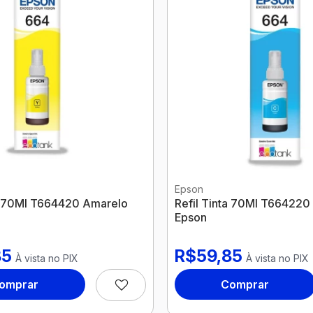
Epson
ta 70Ml T664420 Amarelo
Refil Tinta 70Ml T664220
Epson
85
R$59,85
À vista no PIX
À vista no PIX
omprar
Comprar