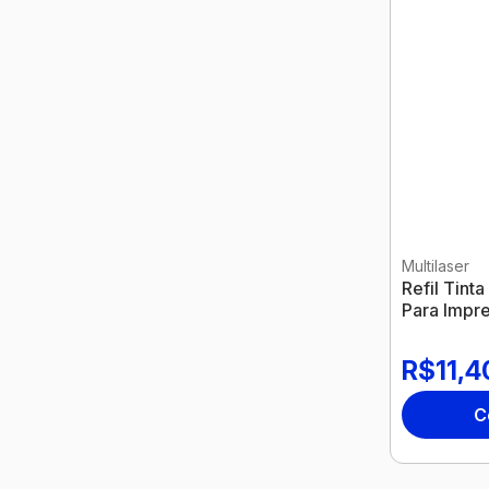
Multilaser
Refil Tint
Para Impr
Rf020 Mult
R$11,4
C