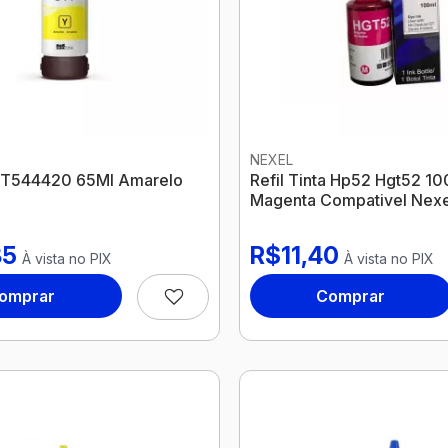
NEXEL
ta T544420 65Ml Amarelo
Refil Tinta Hp52 Hgt52 1
Magenta Compativel Nexe
85
R$11,40
À vista no PIX
À vista no PIX
omprar
Comprar