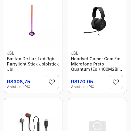
JBL
JBL
Bastao De Luz Led Rgb
Headset Gamer Com Fio
Partylight Stick Jblplstick
Microfone Preto
Jbl
Quantum (Eol) 100M2Blk
Jbl
R$308,75
R$170,05
À vista no PIX
À vista no PIX