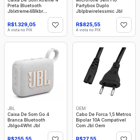
Preta Bluetooth
Partybox Duplo
Jblxtreme4Blkbr
Jblpbwirelessmic Jbl
28913740 Jbl
R$1.329,05
R$825,55
À vista no PIX
À vista no PIX
JBL
OEM
Caixa De Som Go 4
Cabo De Forca 1,5 Metros
Branca Bluetooth
Bipolar 10A Compativel
Jblgo4Wht Jbl
Com Jbl Oem
R$255,55
R$27,55