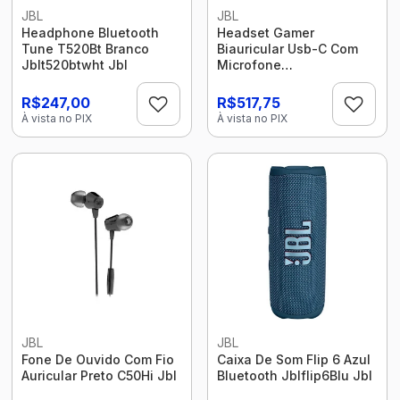
JBL
JBL
Headphone Bluetooth
Headset Gamer
Tune T520Bt Branco
Biauricular Usb-C Com
Jblt520btwht Jbl
Microfone
Jblquantum400Blk Jbl
R$247,00
R$517,75
À vista no PIX
À vista no PIX
JBL
JBL
Fone De Ouvido Com Fio
Caixa De Som Flip 6 Azul
Auricular Preto C50Hi Jbl
Bluetooth Jblflip6Blu Jbl