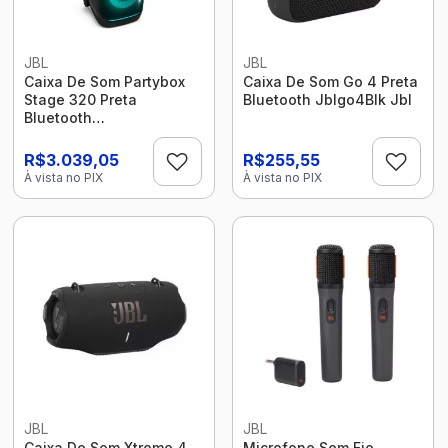
JBL
JBL
Caixa De Som Partybox
Caixa De Som Go 4 Preta
Stage 320 Preta
Bluetooth Jblgo4Blk Jbl
Bluetooth
Jblpbstage320Br Jbl
R$3.039,05
R$255,55
À vista no PIX
À vista no PIX
JBL
JBL
Caixa De Som Xtreme 4
Microfone Sem Fio