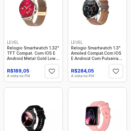
LEVEL
LEVEL
Relogio Smartwatch 1.32"
Relogio Smartwatch 1.3"
TFT Compat. Com IOS E
Amoled Compat.Com IOS
Android Metal Gold Lvw-
E Android Com Pulseira
30 Level
De Couro Marrom Lvw-50
Level
R$189,05
R$284,05
À vista no PIX
À vista no PIX