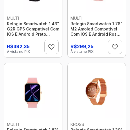
MULTI
MULTI
Relogio Smartwatch 1.43"
Relogio Smartwatch 1.78"
G2R GPS Compativel Com
M2 Amoled Compativel
IOS E Android Preto
Com IOS E Android Rose
Wr208 Multilaser
Wr205 Multilaser
R$392,35
R$299,25
À vista no PIX
À vista no PIX
MULTI
KROSS
Relogio Smartwatch 1.83"
Relogio Smartwatch 1.30"