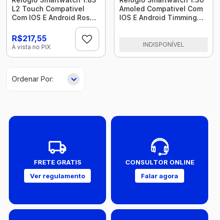
L2 Touch Compativel
Amoled Compativel Com
Com IOS E Android Rose
IOS E Android Timming
Wr203 Multilaser
Gold Ke-Swa10 Kross
R$217,55
INDISPONÍVEL
À vista no PIX
FRETE GRATIS
CONSULTOR ONLINE
Ver regulamento
Falar agora