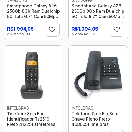
SAMSUNG
SAMSUNG
Smartphone Galaxy A26
Smartphone Galaxy A26
256Gb 8Gb Ram Dualchip
256Gb 8Gb Ram Dualchip
5G Tela 6.7" Cam 50Mp
5G Tela 6.7" Cam 50Mp
Nfc Octacore Branco
Nfc Octacore Preto
Samsung
Samsung
R$1.994,05
R$1.994,05
À vista no PIX
À vista no PIX
INTELBRAS
INTELBRAS
Telefone Sem Fio +
Telefone Com Fio Sem
Identificador Ts2510
Chave Pleno Preto
Preto 4122510 Intelbras
4080051 Intelbras