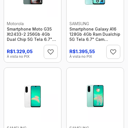
Motorola
SAMSUNG
Smartphone Moto G35
Smartphone Galaxy A16
Xt2433-2 256Gb 4Gb
128Gb 4Gb Ram Dualchip
Dual Chip 5G Tela 6.7"
5G Tela 6.7" Cam
Cam 52Mp Octacore
50+13Mp (Eol) Cinza
Cinza Motorola
Samsung
R$1.329,05
R$1.395,55
À vista no PIX
À vista no PIX