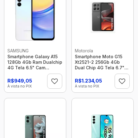
SAMSUNG
Motorola
Smartphone Galaxy A15
Smartphone Moto G15
128Gb 4Gb Ram Dualchip
Xt2521-2 256Gb 4Gb
4G Tela 6.5" Cam
Dual Chip 4G Tela 6.7"
50+2Mp (Eol) Azul Claro
Cam 52Mp Octacore
Samsung
Grafite Motorola
R$949,05
R$1.234,05
À vista no PIX
À vista no PIX