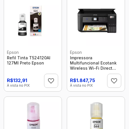
Epson
Epson
Refil Tinta T524120Al
Impressora
127Ml Preto Epson
Multifuncional Ecotank
Wireless Wi-Fi Direct
Bivolt Preto A4 L4260
Epson
R$132,91
R$1.847,75
À vista no PIX
À vista no PIX