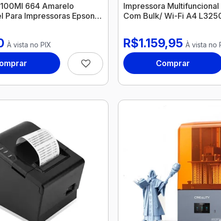
a 100Ml 664 Amarelo
Impressora Multifuncional
l Para Impressoras Epson
Com Bulk/ Wi-Fi A4 L325
0
R$1.159,95
À vista no PIX
À vista no 
omprar
Comprar