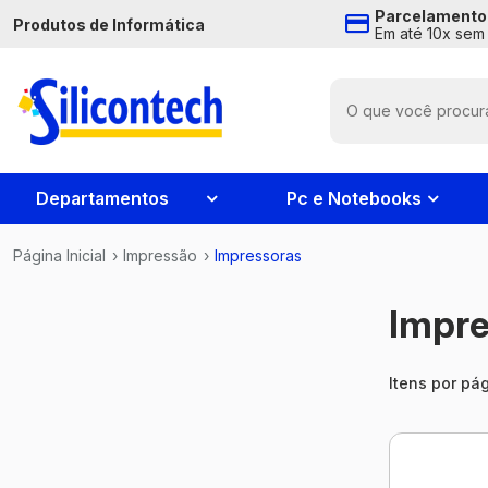
Parcelamento
Produtos de Informática
Em até 10x sem 
Departamentos
Pc e Notebooks
Página Inicial
›
Impressão
›
Impressoras
Impre
Itens por pág