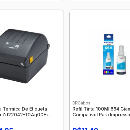
BRCabos
a Termica De Etiqueta
Refil Tinta 100Ml 664 Cia
b Zd22042-T0Ag00Ez
Compativel Para Impresso
Nexel