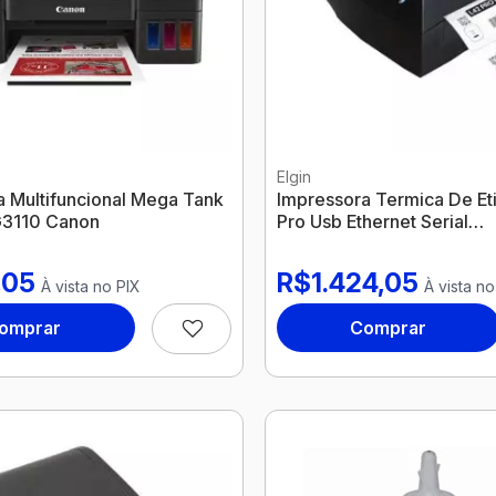
Elgin
a Multifuncional Mega Tank
Impressora Termica De Et
G3110 Canon
Pro Usb Ethernet Serial
46L42Pusec01 Elgin
,05
R$1.424,05
À vista no PIX
À vista no
omprar
Comprar