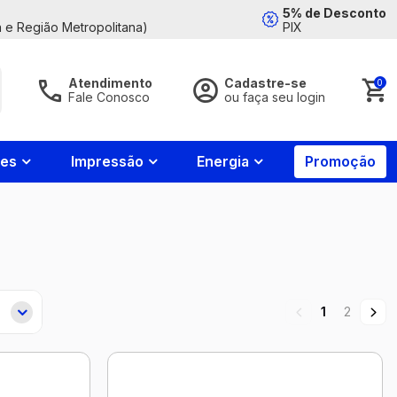
5% de Desconto
 e Região Metropolitana)
PIX
Atendimento
Cadastre-se
0
Fale Conosco
ou faça seu login
Acessar Conta
Fale
Conosco
nes
Impressão
Energia
Promoção
Whatsapp
85
4008-
7799
Esqueci minha senha
Contato
Entrar
85
4008-
7788
1
2
Horário de
atendimento
Login com Google
2ª a 6ª feira
das 8:00h às
18:00h e aos
Novo cliente?