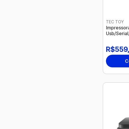
TEC TOY
Impressor
Usb/Seria
Serrilha E
R$559
C