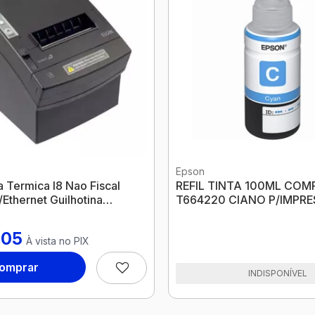
Epson
 Termica I8 Nao Fiscal
REFIL TINTA 100ML COM
/Ethernet Guilhotina
T664220 CIANO P/IMPR
d09 Elgin
EPSON MAKS
,05
À vista no PIX
omprar
INDISPONÍVEL