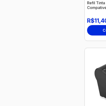
Refil Tint
Compative
Nexel
R$11,4
C