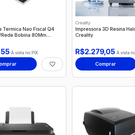
Creality
a Termica Nao Fiscal Q4
Impressora 3D Resina Hal
l/Rede Bobina 80Mm
Creality
 Guilhotina Tectoy
,55
R$2.279,05
À vista no PIX
À vista n
omprar
Comprar