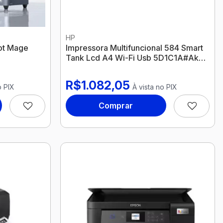
HP
ot Mage
Impressora Multifuncional 584 Smart
Tank Lcd A4 Wi-Fi Usb 5D1C1A#Ak4
Hp
R$1.082,05
o PIX
À vista no PIX
Comprar