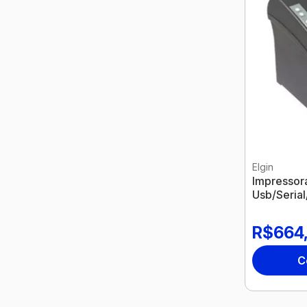
Elgin
Impressora
Usb/Serial
46I8Useck
R$664
C