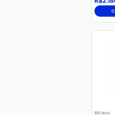
R$2.18
C
BRCabos