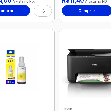
4,05
R$11,40
À vista no PIX
À vista no PIX
omprar
Comprar
Epson