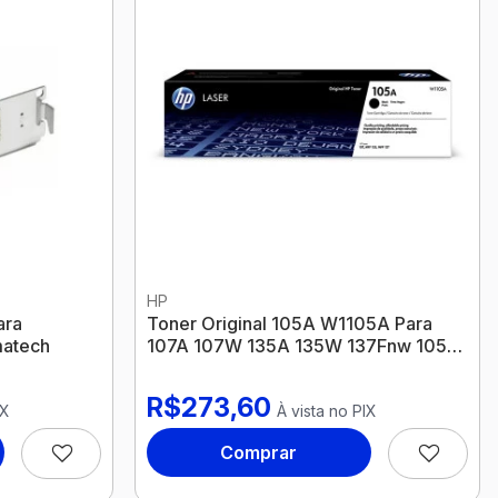
sábados das
Cadastre-se
9:00h às
12:00h
Cadastrar
Exceto
feriados
nacionais
Sobre Nós
HP
ara
Toner Original 105A W1105A Para
atech
107A 107W 135A 135W 137Fnw 105A
105W Hp
R$273,60
IX
À vista no PIX
Comprar