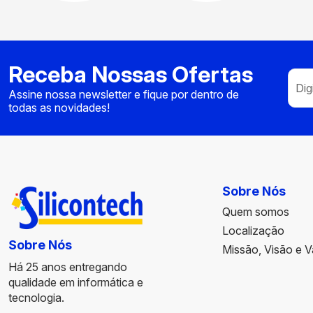
Receba Nossas Ofertas
Assine nossa newsletter e fique por dentro de
todas as novidades!
Sobre Nós
Quem somos
Localização
Sobre Nós
Missão, Visão e V
Há 25 anos entregando
qualidade em informática e
tecnologia.