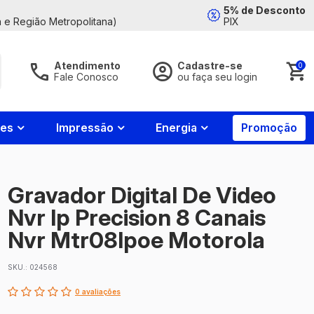
5% de Desconto
 e Região Metropolitana)
PIX
Atendimento
Cadastre-se
0
Fale Conosco
ou faça seu login
Acessar Conta
Fale
Conosco
nes
Impressão
Energia
Promoção
Whatsapp
85
4008-
7799
Esqueci minha senha
Gravador Digital De Video
Contato
Entrar
Nvr Ip Precision 8 Canais
85
4008-
7788
Nvr Mtr08Ipoe Motorola
Horário de
atendimento
SKU.: 024568
Login com Google
2ª a 6ª feira
das 8:00h às
0 avaliações
18:00h e aos
Novo cliente?