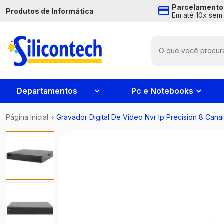
Parcelamento
Produtos de Informática
Em até 10x sem 
Departamentos
Pc e Notebooks
Página Inicial
›
Gravador Digital De Video Nvr Ip Precision 8 Cana