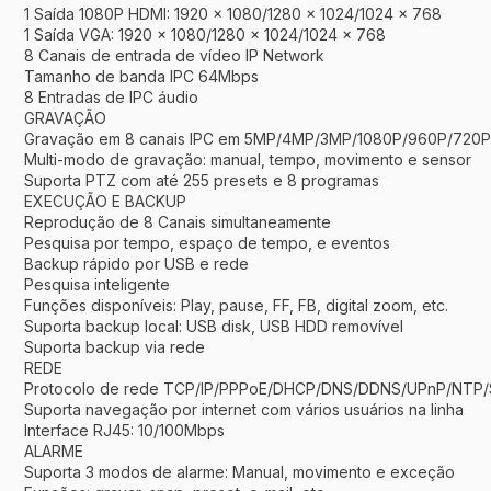
1 Saída 1080P HDMI: 1920 x 1080/1280 x 1024/1024 x 768
1 Saída VGA: 1920 x 1080/1280 x 1024/1024 x 768
8 Canais de entrada de vídeo IP Network
Tamanho de banda IPC 64Mbps
8 Entradas de IPC áudio
GRAVAÇÃO
Gravação em 8 canais IPC em 5MP/4MP/3MP/1080P/960P/720P
Multi-modo de gravação: manual, tempo, movimento e sensor
Suporta PTZ com até 255 presets e 8 programas
EXECUÇÃO E BACKUP
Reprodução de 8 Canais simultaneamente
Pesquisa por tempo, espaço de tempo, e eventos
Backup rápido por USB e rede
Pesquisa inteligente
Funções disponíveis: Play, pause, FF, FB, digital zoom, etc.
Suporta backup local: USB disk, USB HDD removível
Suporta backup via rede
REDE
Protocolo de rede TCP/IP/PPPoE/DHCP/DNS/DDNS/UPnP/NTP
Suporta navegação por internet com vários usuários na linha
Interface RJ45: 10/100Mbps
ALARME
Suporta 3 modos de alarme: Manual, movimento e exceção