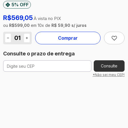
sábados das
5% OFF
Cadastre-se
9:00h às
12:00h
Cadastrar
R$569,05
Exceto
À vista no PIX
feriados
ou
R$599,00
em
10
x
de
R$ 59,90 s/ juros
nacionais
Comprar
Sobre Nós
Consulte o prazo de entrega
Consulte
*Não sei meu CEP!