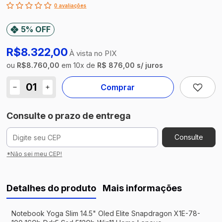
0 avaliações
5% OFF
R$8.322,00
À vista no PIX
ou
R$8.760,00
em
10
x
de
R$ 876,00 s/ juros
Comprar
Consulte o prazo de entrega
Consulte
*Não sei meu CEP!
Detalhes do produto
Mais informações
Notebook Yoga Slim 14.5" Oled Elite Snapdragon X1E-78-