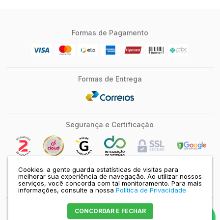
Formas de Pagamento
Formas de Entrega
Segurança e Certificação
Cookies: a gente guarda estatísticas de visitas para
melhorar sua experiência de navegação. Ao utilizar nossos
serviços, você concorda com tal monitoramento.
Para mais
SILICONTECH | MJ COMERCIO E SERVICOS DE INFORMATICA E LTDA -
CNPJ: 10.285.063/0001-95 |
Mapa do site
informações, consulte a nossa
Política de Privacidade.
CONCORDAR E FECHAR