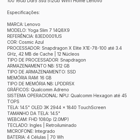
100 16Gb Ddr5 Ssd 512Gb Win11 Home Lenovo
Especificações:
MARCA: Lenovo
MODELO: Yoga Slim 7 14Q8X9
REFERÊNCIA: 83ED0001US
COR: Cosmic Azul
PROCESSADOR: Snapdragon X Elite X1E-78-100 até 3.4
GHz, 42 MB de Cache | 12 Núcleos
TIPO DE PROCESSADOR: Snapdragon
ARMAZENAMENTO NB: 512 GB
TIPO DE ARMAZENAMENTO: SSD
MEMÓRIA RAM: 16 GB
TIPO DE MEMÓRIA NB: LPDDR5X
GRÁFICOS: Qualcomm Adreno
SISTEMA OPERACIONAL: NPU: Qualcomm Hexagon até 45
TOPS
TELA: 14.5" OLED 3K 2944 x 1840 TouchScreen
TAMANHO DA TELA: 14.5"
WEBCAM: FHD 1080p (2.0MP)
TECLADO: Ingles | Retroiluminado
MICROFONE: Integrado
BATERIA: 4 Células | 70 Wh