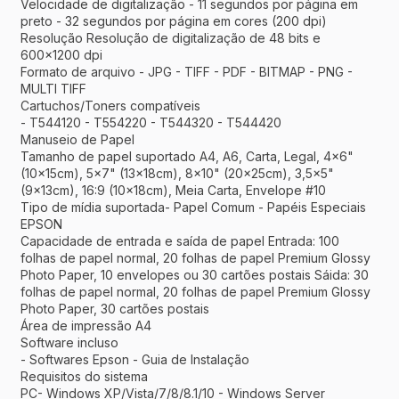
Velocidade de digitalização - 11 segundos por página em
preto - 32 segundos por página em cores (200 dpi)
Resolução Resolução de digitalização de 48 bits e
600x1200 dpi
Formato de arquivo - JPG - TIFF - PDF - BITMAP - PNG -
MULTI TIFF
Cartuchos/Toners compatíveis
- T544120 - T554220 - T544320 - T544420
Manuseio de Papel
Tamanho de papel suportado A4, A6, Carta, Legal, 4x6"
(10x15cm), 5x7" (13x18cm), 8x10" (20x25cm), 3,5x5"
(9x13cm), 16:9 (10x18cm), Meia Carta, Envelope #10
Tipo de mídia suportada- Papel Comum - Papéis Especiais
EPSON
Capacidade de entrada e saída de papel Entrada: 100
folhas de papel normal, 20 folhas de papel Premium Glossy
Photo Paper, 10 envelopes ou 30 cartões postais Sáida: 30
folhas de papel normal, 20 folhas de papel Premium Glossy
Photo Paper, 30 cartões postais
Área de impressão A4
Software incluso
- Softwares Epson - Guia de Instalação
Requisitos do sistema
PC- Windows XP/Vista/7/8/8.1/10 - Windows Server