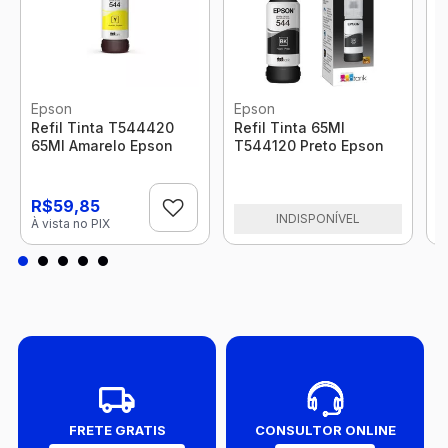
Epson
Epson
E
Refil Tinta T544420
Refil Tinta 65Ml
R
65Ml Amarelo Epson
T544120 Preto Epson
6
R$59,85
INDISPONÍVEL
À vista no PIX
FRETE GRATIS
CONSULTOR ONLINE