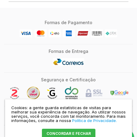
Formas de Pagamento
Formas de Entrega
Segurança e Certificação
Cookies: a gente guarda estatísticas de visitas para
melhorar sua experiência de navegação. Ao utilizar nossos
serviços, você concorda com tal monitoramento.
Para mais
SILICONTECH | MJ COMERCIO E SERVICOS DE INFORMATICA E LTDA -
CNPJ: 10.285.063/0001-95 |
Mapa do site
informações, consulte a nossa
Política de Privacidade.
CONCORDAR E FECHAR