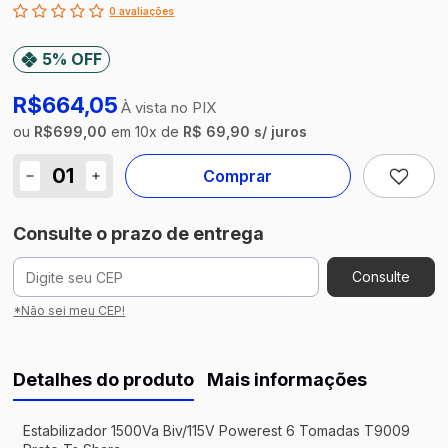
0 avaliações
5% OFF
R$664,05
À vista no PIX
ou
R$699,00
em
10
x
de
R$ 69,90 s/ juros
Comprar
Consulte o prazo de entrega
Consulte
*Não sei meu CEP!
Detalhes do produto
Mais informações
Estabilizador 1500Va Biv/115V Powerest 6 Tomadas T9009