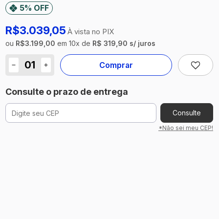
sábados das
5% OFF
Cadastre-se
9:00h às
12:00h
Cadastrar
R$3.039,05
Exceto
À vista no PIX
feriados
ou
R$3.199,00
em
10
x
de
R$ 319,90 s/ juros
nacionais
Comprar
Sobre Nós
Consulte o prazo de entrega
Consulte
*Não sei meu CEP!