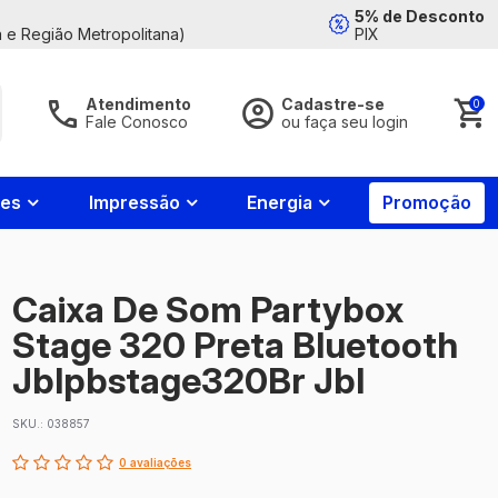
5% de Desconto
 e Região Metropolitana)
PIX
Atendimento
Cadastre-se
0
Fale Conosco
ou faça seu login
Acessar Conta
Fale
Conosco
nes
Impressão
Energia
Promoção
Whatsapp
85
4008-
7799
Esqueci minha senha
Caixa De Som Partybox
Contato
Entrar
Stage 320 Preta Bluetooth
85
4008-
7788
Jblpbstage320Br Jbl
Horário de
atendimento
SKU.: 038857
Login com Google
2ª a 6ª feira
das 8:00h às
0 avaliações
18:00h e aos
Novo cliente?