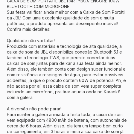
CAIXA DE SOM PORTÁTIL JBL PARTYBOX ENCORE 100W
BLUETOOTH COM MICROFONE
Sua festa vai ficar ainda melhor com a Caixa de Som Portátil
da JBL! Com uma excelente qualidade de som e muita
potência, o produto apresenta um desempenho incrível!
Confira mais detalhes:
Qualidade não vai faltar!
Produzida com materiais e tecnologia de alta qualidade, a
caixa de som da JBL disponibiliza conexão Bluetooth 5.1 e
também a tecnologia TWS, que permite conectar duas
caixas de som juntas para deixar a sua festa ainda melhor.
Além disso, ele também conta com design super funcional e
com resistência a respingos de água, para evitar possíveis
acidentes, já que o produto contém 60W de potência! Ah, e
não acaba por aí, essa caixa de som vem super completa
incluindo um microfone, pra tirar aquela onda no Karaokê
com a galera.
A diversão não pode parar!
Para manter a galera animada a festa toda, a caixa de som
vem equipada com 4800 mAh de bateria, com autonomia de
cerca de 6 horas. Além disso, ela tem um tempo bem curto
de carregamento, em 3 horas e meia a sua caixa de som j